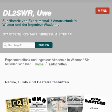
DL2SWR, Uwe
MENÜ
Zur Historie von Experimental- / Amateurfunk in
Wismar und der Ingenieur-Akademie
STARTSEITE
KONTAKT
IMPRESSUM
SITEMAP
Experimentalfunk und Ingenieur-Akademie in Wismar / Sie
/
befinden sich hier:
Home
zeitschriften
Radio-, Funk- und Bastelzeitschriften