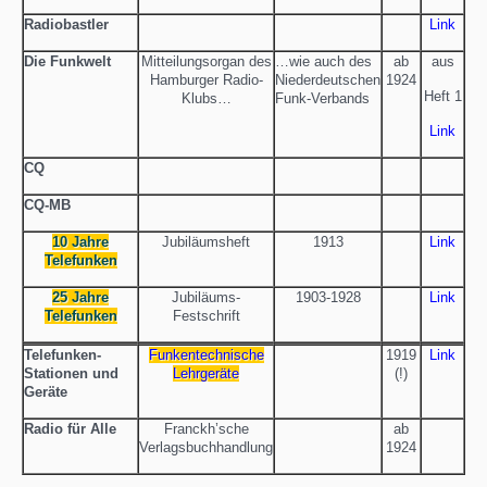
Radiobastler
Link
Die Funkwelt
Mitteilungsorgan des
…wie auch des
ab
aus
Hamburger Radio-
Niederdeutschen
1924
Heft 1
Klubs…
Funk-Verbands
Link
CQ
CQ-MB
10 Jahre
Jubiläumsheft
1913
Link
Telefunken
25 Jahre
Jubiläums-
1903-1928
Link
Telefunken
Festschrift
Telefunken-
Funkentechnische
1919
Link
Stationen und
Lehrgeräte
(!)
Geräte
Radio für Alle
Franckh’sche
ab
Verlagsbuchhandlung
1924