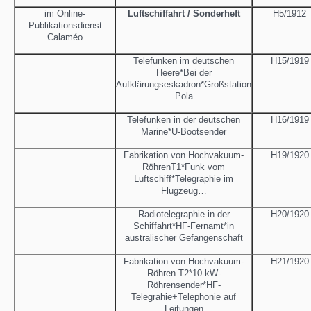
im Online-
Luftschiffahrt / Sonderheft
H5/1912
Publikationsdienst
Calaméo
Telefunken im deutschen
H15/1919
Heere*Bei der
Aufklärungseskadron*Großstation
Pola
Telefunken in der deutschen
H16/1919
Marine*U-Bootsender
Fabrikation von Hochvakuum-
H19/1920
RöhrenT1*Funk vom
Luftschiff*Telegraphie im
Flugzeug…
Radiotelegraphie in der
H20/1920
Schiffahrt*HF-Fernamt*in
australischer Gefangenschaft
Fabrikation von Hochvakuum-
H21/1920
Röhren T2*10-kW-
Röhrensender*HF-
Telegrahie+Telephonie auf
Leitungen