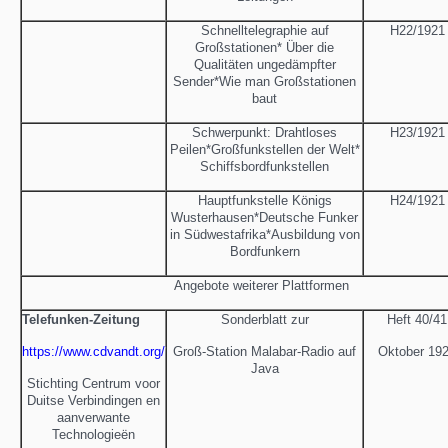
Schnelltelegraphie auf
H22/1921
Großstationen* Über die
Qualitäten ungedämpfter
Sender*Wie man Großstationen
baut
Schwerpunkt: Drahtloses
H23/1921
Peilen*Großfunkstellen der Welt*
Schiffsbordfunkstellen
Hauptfunkstelle Königs
H24/1921
Wusterhausen*Deutsche Funker
in Südwestafrika*Ausbildung von
Bordfunkern
Angebote weiterer Plattformen
Telefunken-Zeitung
Sonderblatt zur
Heft 40/41
https://www.cdvandt.org/
Groß-Station Malabar-Radio auf
Oktober 19
Java
Stichting Centrum voor
Duitse Verbindingen en
aanverwante
Technologieën